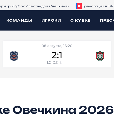
урнир «Кубок Александра Овечкина»
Трансляции в ВК
КОМАНДЫ
ИГРОКИ
О КУБКЕ
ПРЕС
08 августа, 13:20
2:1
1:0
0:0
1:1
ке Овечкина 2026