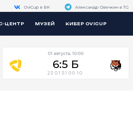
OviCup в ВК
Александр Овечкин в TG
С-ЦЕНТР
МУЗЕЙ
КИБЕР OVICUP
01 августа, 10:00
6:5 Б
2:3
0:1
3:1
0:0
1:0