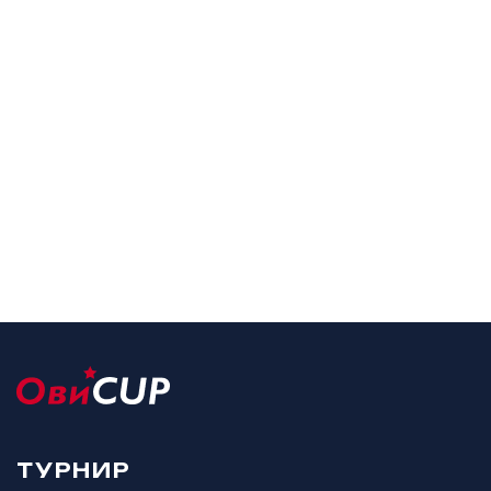
ТУРНИР